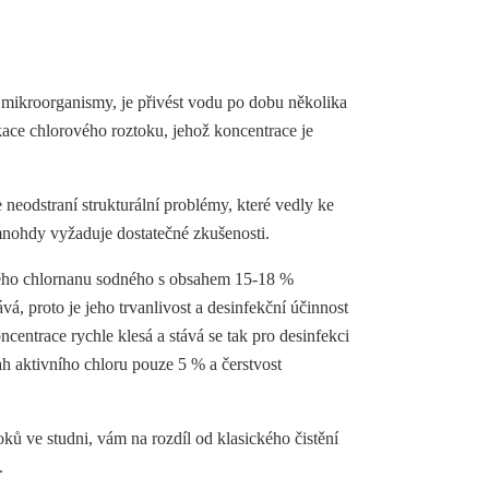
mikroorganismy, je přivést vodu po dobu několika
kace chlorového roztoku, jehož koncentrace je
 neodstraní strukturální problémy, které vedly ke
mnohdy vyžaduje dostatečné zkušenosti.
stvého chlornanu sodného s obsahem 15-18 %
vá, proto je jeho trvanlivost a desinfekční účinnost
entrace rychle klesá a stává se tak pro desinfekci
h aktivního chloru pouze 5 % a čerstvost
ků ve studni, vám na rozdíl od klasického čistění
.