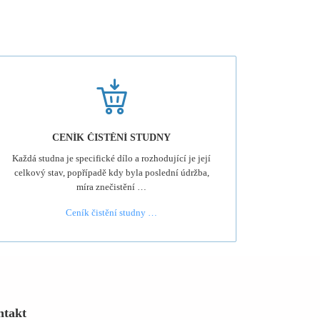
CENÍK ČISTĚNÍ STUDNY
Každá studna je specifické dílo a rozhodující je její
celkový stav, popřípadě kdy byla poslední údržba,
míra znečistění …
Ceník čistění studny …
ntakt