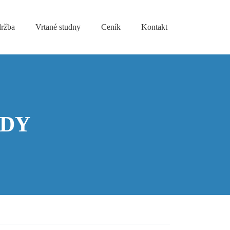
držba
Vrtané studny
Ceník
Kontakt
ODY