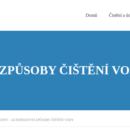
Domů
Čistění a ú
ZPŮSOBY ČIŠTĚNÍ V
TUDNY
>
ALTERNATIVNÍ ZPŮSOBY ČIŠTĚNÍ VODY