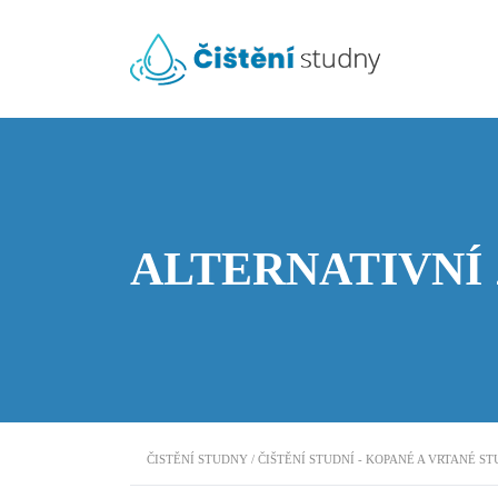
ALTERNATIVNÍ 
ČISTĚNÍ STUDNY / ČIŠTĚNÍ STUDNÍ - KOPANÉ A VRTANÉ S