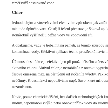
téměř blíží destilované vodě.
Chlor
Jednoduchým a zároveň velmi efektivním způsobem, jak zničit 
minut do úplného varu. Častější řešení představuje šoková apli
stonásobně vyšší než u běžné vody ve vodovodní síti.
A opakujeme, vždy je třeba mít na paměti, že těmito způsoby se
kontaminaci vody. Efektivní aplikace těchto prostředků navíc 
Účinnost desinfekce je efektivní jen při použití čistého a čer
aktivního chloru. Aktivní chlor je nestabilní a z roztoku vyprchá
časově omezena max. na pár týdnů od stočení z výroby. Pak konc
neúčinný. K desinfekci nepoužíváme např. Savo, které má obsa
nezaručenou.
Navíc, pouze chemické čištění, bez dalších technologických kro
studny, nepomohou zvýšit, nebo obnovit přítok vody do studny