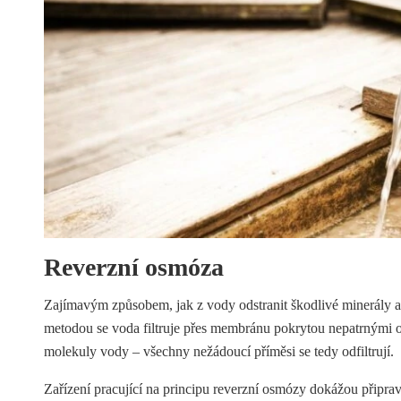
Reverzní osmóza
Zajímavým způsobem, jak z vody odstranit škodlivé minerály a d
metodou se voda filtruje přes membránu pokrytou nepatrnými ok
molekuly vody – všechny nežádoucí příměsi se tedy odfiltrují.
Zařízení pracující na principu reverzní osmózy dokážou připra