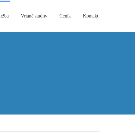
držba
Vrtané studny
Ceník
Kontakt