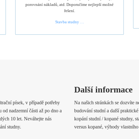
porovnání nákladů, atd. Doporučíme nejlepší možné
řešení.
Stavba studny …
Další informace
rační písek, v případě potřeby
Na našich stránkách se dozvíte nej
u od nadzemní části až po dno a
budování studní a další praktick
ých 10 let. Neváhejte nás
kopání studní / kopané studny, s
ání studny.
versus kopané, výhody vlastního