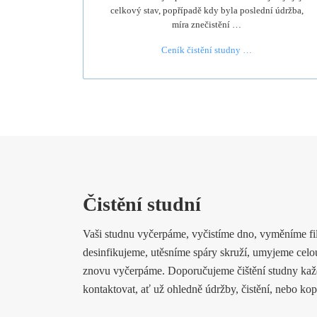
celkový stav, popřípadě kdy byla poslední údržba,
míra znečistění …
Ceník čistění studny …
Čistění studní
Vaši studnu vyčerpáme, vyčistíme dno, vyměníme filt
desinfikujeme, utěsníme spáry skruží, umyjeme celo
znovu vyčerpáme. Doporučujeme čištění studny každ
kontaktovat, ať už ohledně údržby, čistění, nebo kop