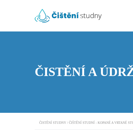
ČISTĚNÍ A ÚDR
ČISTĚNÍ STUDNY / ČIŠTĚNÍ STUDNÍ - KOPANÉ A VRTANÉ S