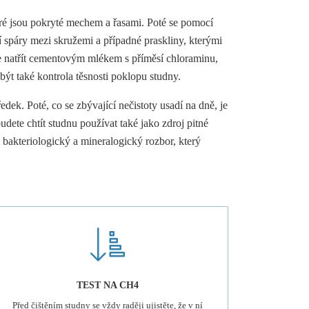
teré jsou pokryté mechem a řasami. Poté se pomocí
 spáry mezi skružemi a případné praskliny, kterými
je natřít cementovým mlékem s příměsí chloraminu,
ýt také kontrola těsnosti poklopu studny.
dek. Poté, co se zbývající nečistoty usadí na dně, je
dete chtít studnu používat také jako zdroj pitné
 bakteriologický a mineralogický rozbor, který
TEST NA CH4
Před čištěním studny se vždy raději ujistěte, že v ní