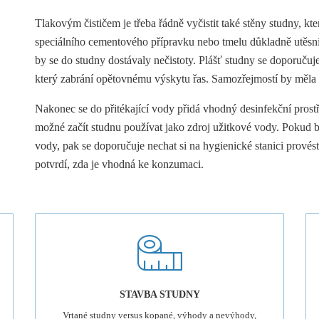
Tlakovým čističem je třeba řádně vyčistit také stěny studny, k
speciálního cementového přípravku nebo tmelu důkladně utěsní
by se do studny dostávaly nečistoty. Plášť studny se doporuču
který zabrání opětovnému výskytu řas. Samozřejmostí by měla b
Nakonec se do přitékající vody přidá vhodný desinfekční prostře
možné začít studnu používat jako zdroj užitkové vody. Pokud bu
vody, pak se doporučuje nechat si na hygienické stanici provést
potvrdí, zda je vhodná ke konzumaci.
STAVBA STUDNY
Vrtané studny versus kopané, výhody a nevýhody,