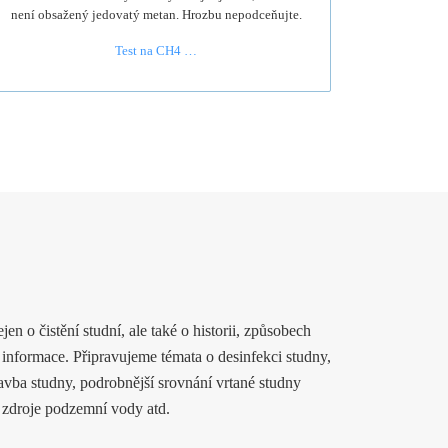
není obsažený jedovatý metan. Hrozbu nepodceňujte.
Test na CH4 …
en o čistění studní, ale také o historii, způsobech
é informace. Připravujeme témata o desinfekci studny,
tavba studny, podrobnější srovnání vrtané studny
 zdroje podzemní vody atd.