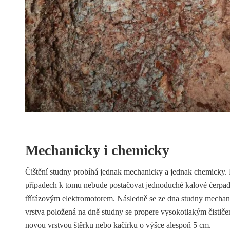
Mechanicky i chemicky
Čištění studny probíhá jednak mechanicky a jednak chemicky. 
případech k tomu nebude postačovat jednoduché kalové čerpadl
třífázovým elektromotorem. Následně se ze dna studny mechanic
vrstva položená na dně studny se propere vysokotlakým čističem
novou vrstvou štěrku nebo kačírku o výšce alespoň 5 cm.