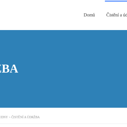
Domů
Čistění a ú
ŽBA
TUDNY
>
ČISTĚNÍ A ÚDRŽBA