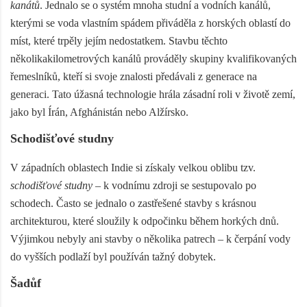
kanátů
. Jednalo se o systém mnoha studní a vodních kanálů,
kterými se voda vlastním spádem přiváděla z horských oblastí do
míst, které trpěly jejím nedostatkem. Stavbu těchto
několikakilometrových kanálů prováděly skupiny kvalifikovaných
řemeslníků, kteří si svoje znalosti předávali z generace na
generaci. Tato úžasná technologie hrála zásadní roli v životě zemí,
jako byl Írán, Afghánistán nebo Alžírsko.
Schodišťové studny
V západních oblastech Indie si získaly velkou oblibu tzv.
schodišťové studny
– k vodnímu zdroji se sestupovalo po
schodech. Často se jednalo o zastřešené stavby s krásnou
architekturou, které sloužily k odpočinku během horkých dnů.
Výjimkou nebyly ani stavby o několika patrech – k čerpání vody
do vyšších podlaží byl používán tažný dobytek.
Šadůf