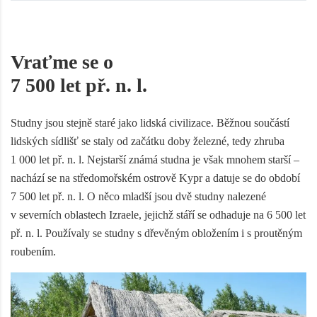
Vraťme se o
7 500 let př. n. l.
Studny jsou stejně staré jako lidská civilizace. Běžnou součástí
lidských sídlišť se staly od začátku doby železné, tedy zhruba
1 000 let př. n. l. Nejstarší známá studna je však mnohem starší –
nachází se na středomořském ostrově Kypr a datuje se do období
7 500 let př. n. l. O něco mladší jsou dvě studny nalezené
v severních oblastech Izraele, jejichž stáří se odhaduje na 6 500 let
př. n. l. Používaly se studny s dřevěným obložením i s proutěným
roubením.