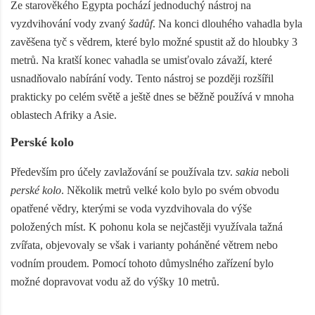
Ze starověkého Egypta pochází jednoduchý nástroj na
vyzdvihování vody zvaný
šadůf
. Na konci dlouhého vahadla byla
zavěšena tyč s vědrem, které bylo možné spustit až do hloubky 3
metrů. Na kratší konec vahadla se umisťovalo závaží, které
usnadňovalo nabírání vody. Tento nástroj se později rozšířil
prakticky po celém světě a ještě dnes se běžně používá v mnoha
oblastech Afriky a Asie.
Perské kolo
Především pro účely zavlažování se používala tzv.
sakia
neboli
perské kolo
. Několik metrů velké kolo bylo po svém obvodu
opatřené vědry, kterými se voda vyzdvihovala do výše
položených míst. K pohonu kola se nejčastěji využívala tažná
zvířata, objevovaly se však i varianty poháněné větrem nebo
vodním proudem. Pomocí tohoto důmyslného zařízení bylo
možné dopravovat vodu až do výšky 10 metrů.