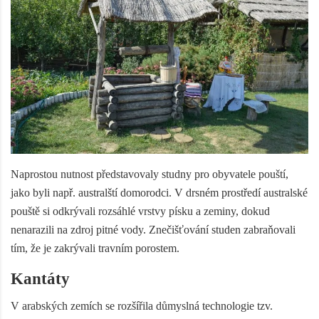
Naprostou nutnost představovaly studny pro obyvatele pouští,
jako byli např. australští domorodci. V drsném prostředí australské
pouště si odkrývali rozsáhlé vrstvy písku a zeminy, dokud
nenarazili na zdroj pitné vody. Znečišťování studen zabraňovali
tím, že je zakrývali travním porostem.
Kantáty
V arabských zemích se rozšířila důmyslná technologie tzv.